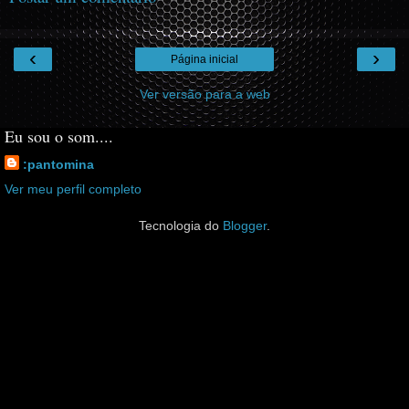
‹
›
Página inicial
Ver versão para a web
Eu sou o som....
:pantomina
Ver meu perfil completo
Tecnologia do
Blogger
.