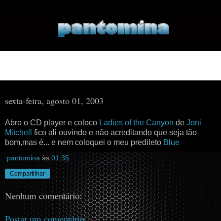
▼
▼
sexta-feira, agosto 01, 2003
Abro o CD player e coloco
Ladies of the Canyon
de
Joni
Mitchell
fico ali ouvindo e não acreditando que seja tão
bom,mas é... e nem coloquei o meu predileto
Blue
:pantomina
às
01:35
Compartilhar
Nenhum comentário:
Postar um comentário