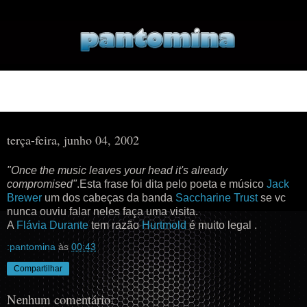
▼
▼
terça-feira, junho 04, 2002
"Once the music leaves your head it's already
compromised"
.Esta frase foi dita pelo poeta e músico
Jack
Brewer
um dos cabeças da banda
Saccharine Trust
se vc
nunca ouviu falar neles faça uma visita.
A
Flávia Durante
tem razão
Hurtmold
é muito legal .
:pantomina
às
00:43
Compartilhar
Nenhum comentário: