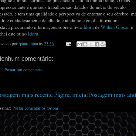
magine a minha surpresa ao presenciá-los ali na minha frente. O mais
mpressionante é que seus trabalhos são datados do início do século
assado, e tem uma qualidade e perspectiva de entortar o seu cérebro, ma
udo é cuidadosamente detalhado e ainda hoje em dia inovador.
stava procurando informações sobre o livro
Idoru
de
Willian Gibson
e
chei este outro
Idoru
.
ostado por
:pantomina
às
23:56
Nenhum comentário:
Postar um comentário
ostagem mais recente
Página inicial
Postagem mais ant
ssinar:
Postar comentários (Atom)