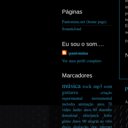
i
i
Páginas
p
t
Pantomina.net (home page)
E
Soundcloud
a
P
Eu sou o som....
:pantomina
Ver meu perfil completo
Marcadores
música
rock
mp3
som
P
guitarra
criação
experimental
instrumental
A
melodia
animação
anos 70
vídeo
áudio
anos 60
desenho
download
eletrônica
fotos
gênio
Anos 90
alegria
ao vivo
disco
distorcão
dor
internet