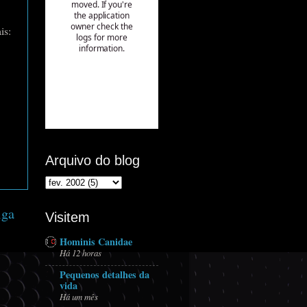
is:
Arquivo do blog
iga
Visitem
Hominis Canidae
Há 12 horas
Pequenos detalhes da
vida
Há um mês