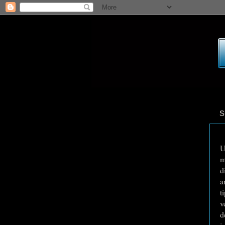
s
U
m
d
a
t
v
d