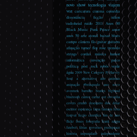
novo
show
tecnologia
viajem
voz
caricatura
cinema
comédia
dissonância
ficção
nikon
radiohead
ruído
2011
Anos 80
Black Music
Funk
Prince
amor
anos 50
arte
atonal
baixar
blues
campo
câmera
fãs
guitar guitarra
afinação turner floy rose tremolo
strings cordas música
humor
informática
invenção
palco
política
post rock
robôs
verde
água
2009
New Category
Pj Harvey
Soul
a
alternativo
alto
animais
animação #brinquedo
ano novo
aventura
barulho
beatles
bigband
bluetooth
cantor
cartaz
cor
covardia
covers
crumb
desespero
duo
dólar
escritor
esperança
fama
fantasia
festa
festival
ficção científica
fim de ano
flickr
fones
fotografia
frank zappa
futebol
férias
governo
greenpeace
história
impunidade
independente