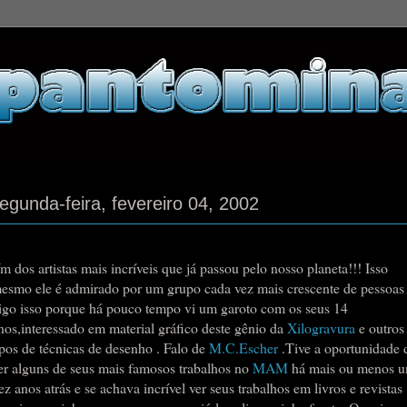
egunda-feira, fevereiro 04, 2002
m dos artistas mais incríveis que já passou pelo nosso planeta!!! Isso
esmo ele é admirado por um grupo cada vez mais crescente de pessoas 
igo isso porque há pouco tempo vi um garoto com os seus 14
nos,interessado em material gráfico deste gênio da
Xilogravura
e outros
ipos de técnicas de desenho . Falo de
M.C.Escher
.Tive a oportunidade 
er alguns de seus mais famosos trabalhos no
MAM
há mais ou menos u
ez anos atrás e se achava incrível ver seus trabalhos em livros e revistas