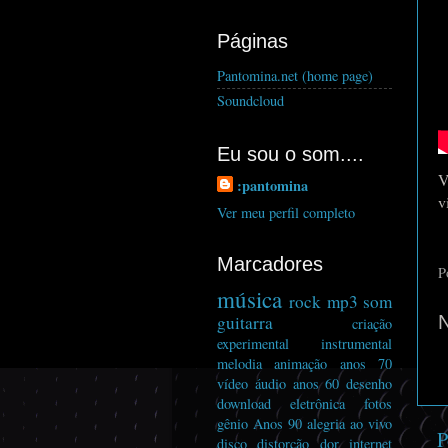
Páginas
Pantomina.net (home page)
Soundcloud
Eu sou o som....
V
:pantomina
v
Ver meu perfil completo
Marcadores
P
música
rock
mp3
som
guitarra
criação
experimental
instrumental
melodia
animação
anos 70
vídeo
áudio
anos 60
desenho
download
eletrônica
fotos
gênio
Anos 90
alegria
ao vivo
P
disco
distorcão
dor
internet