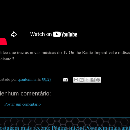
ídeo que traz as novas músicas do Tv On the Radio Imperdível e o disc
iciante!!
ostado por
:pantomina
às
00:27
Nenhum comentário:
Postar um comentário
ostagem mais recente
Página inicial
Postagem mais ant