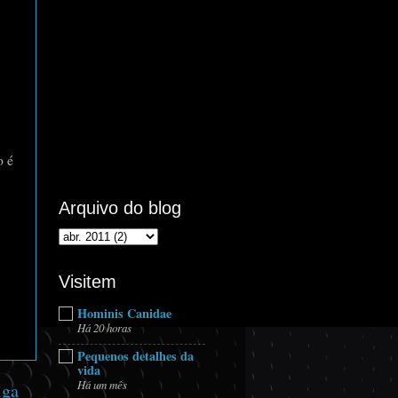
o é
Arquivo do blog
Visitem
Hominis Canidae
Há 20 horas
Pequenos detalhes da
vida
Há um mês
iga