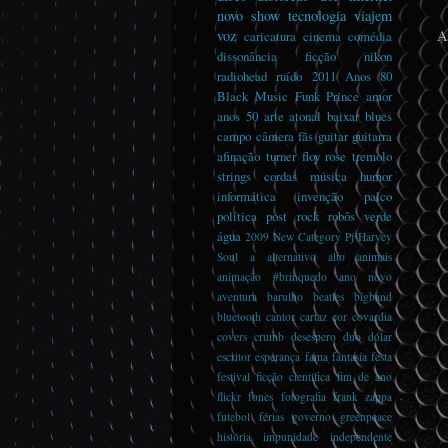
novo
show
tecnologia
viajem
voz
A
caricatura
cinema
comédia
dissonância
ficção
nikon
radiohead
ruído
2011
Anos 80
Black Music
Funk
Prince
amor
anos 50
arte
atonal
baixar
blues
campo
câmera
fãs
guitar guitarra
afinação turner floy rose tremolo
strings cordas música
humor
informática
invenção
palco
política
post rock
robôs
verde
água
2009
New Category
Pj Harvey
Soul
a
alternativo
alto
animais
animação #brinquedo
ano novo
aventura
barulho
beatles
bigband
bluetooth
cantor
cartaz
cor
covardia
covers
crumb
desespero
duo
dólar
escritor
esperança
fama
fantasia
festa
festival
ficção científica
fim de ano
flickr
fones
fotografia
frank zappa
futebol
férias
governo
greenpeace
história
impunidade
independente