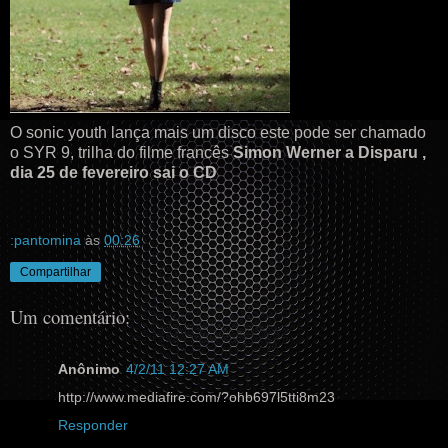
O sonic youth lança mais um disco este pode ser chamado
o SYR 9, trilha do filme francês
Simon Werner a Disparu ,
dia 25 de fevereiro sai o CD
:pantomina
às
00:26
Compartilhar
Um comentário:
Anônimo
4/2/11 12:27 AM
http://www.mediafire.com/?ohb697l5tti8m23
Responder