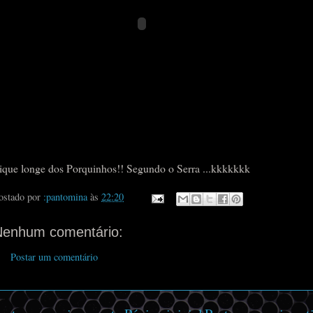
ique longe dos Porquinhos!! Segundo o Serra ...kkkkkkk
ostado por
:pantomina
às
22:20
Nenhum comentário:
Postar um comentário