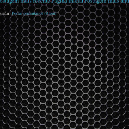
ostagem mais recente
Página inicial
Postagem mais ant
ssinar:
Postar comentários (Atom)