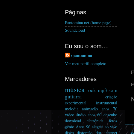
Páginas
Pantomina.net (home page)
Soundcloud
Eu sou o som....
:pantomina
Ver meu perfil completo
F
Marcadores
P
música
rock
mp3
som
guitarra
criação
experimental
instrumental
melodia
animação
anos 70
vídeo
áudio
anos 60
desenho
download
eletrônica
fotos
gênio
Anos 90
alegria
ao vivo
disco
distorcão
dor
internet