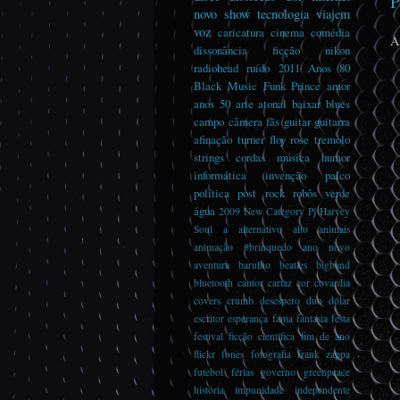
P
novo
show
tecnologia
viajem
voz
caricatura
cinema
comédia
A
dissonância
ficção
nikon
radiohead
ruído
2011
Anos 80
Black Music
Funk
Prince
amor
anos 50
arte
atonal
baixar
blues
campo
câmera
fãs
guitar guitarra
afinação turner floy rose tremolo
strings cordas música
humor
informática
invenção
palco
política
post rock
robôs
verde
água
2009
New Category
Pj Harvey
Soul
a
alternativo
alto
animais
animação #brinquedo
ano novo
aventura
barulho
beatles
bigband
bluetooth
cantor
cartaz
cor
covardia
covers
crumb
desespero
duo
dólar
escritor
esperança
fama
fantasia
festa
festival
ficção científica
fim de ano
flickr
fones
fotografia
frank zappa
futebol
férias
governo
greenpeace
história
impunidade
independente