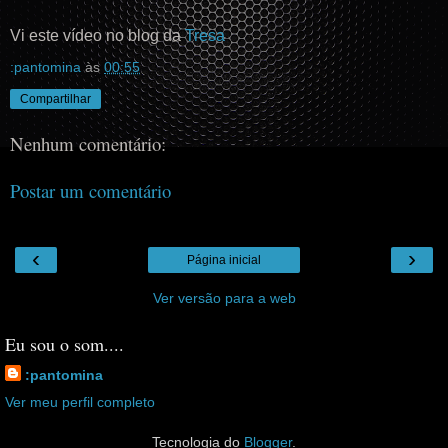
Vi este vídeo no blog da
Tresa
:pantomina
às
00:55
Compartilhar
Nenhum comentário:
Postar um comentário
‹
›
Página inicial
Ver versão para a web
Eu sou o som....
:pantomina
Ver meu perfil completo
Tecnologia do
Blogger
.