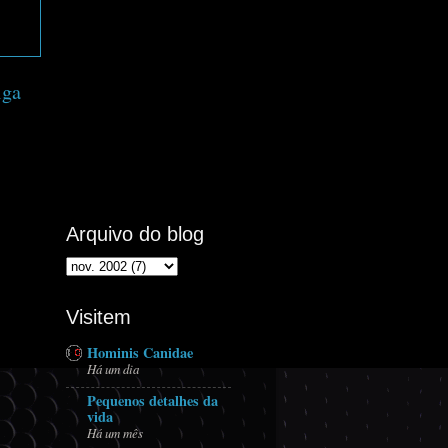
iga
Arquivo do blog
Visitem
Hominis Canidae
Há um dia
Pequenos detalhes da
vida
Há um mês