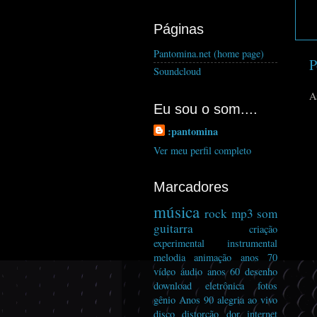
Páginas
Pantomina.net (home page)
P
Soundcloud
A
Eu sou o som....
:pantomina
Ver meu perfil completo
Marcadores
música
rock
mp3
som
guitarra
criação
experimental
instrumental
melodia
animação
anos 70
vídeo
áudio
anos 60
desenho
download
eletrônica
fotos
gênio
Anos 90
alegria
ao vivo
disco
distorcão
dor
internet