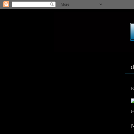
d
E
P