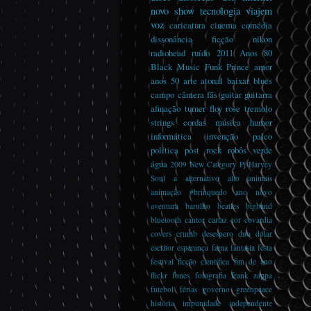
novo
show
tecnologia
viajem
voz
caricatura
cinema
comédia
dissonância
ficção
nikon
radiohead
ruído
2011
Anos 80
Black Music
Funk
Prince
amor
anos 50
arte
atonal
baixar
blues
campo
câmera
fãs
guitar guitarra
afinação turner floy rose tremolo
strings cordas música
humor
informática
invenção
palco
política
post rock
robôs
verde
água
2009
New Category
Pj Harvey
Soul
a
alternativo
alto
animais
animação #brinquedo
ano novo
aventura
barulho
beatles
bigband
bluetooth
cantor
cartaz
cor
covardia
covers
crumb
desespero
duo
dólar
escritor
esperança
fama
fantasia
festa
festival
ficção científica
fim de ano
flickr
fones
fotografia
frank zappa
futebol
férias
governo
greenpeace
história
impunidade
independente