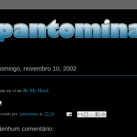
omingo, novembro 10, 2002
sta eu vi no
Be My Head
:
ostado por
:pantomina
às
22:34
Nenhum comentário: