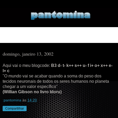
▼
▼
domingo, janeiro 13, 2002
Aqui vai o meu blogcode:
B3 d- t- k++ s++ u- f i+ o+ x++ e-
l+ c
"O mundo vai se acabar quando a soma do peso dos
tecidos neuronais de todos os seres humanos no planeta
chegar a um valor específico"
(Willian Gibson no livro Idoru)
:pantomina
às
14:20
Compartilhar