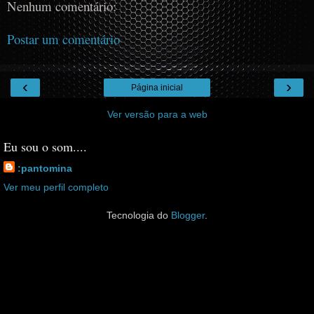
Nenhum comentário:
Postar um comentário
‹
›
Página inicial
Ver versão para a web
Eu sou o som....
:pantomina
Ver meu perfil completo
Tecnologia do
Blogger
.