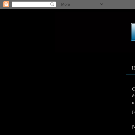
t
C
ó
u
P