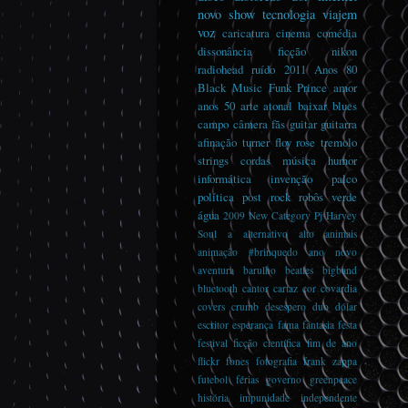
novo
show
tecnologia
viajem
voz
caricatura
cinema
comédia
dissonância
ficção
nikon
radiohead
ruído
2011
Anos 80
Black Music
Funk
Prince
amor
anos 50
arte
atonal
baixar
blues
campo
câmera
fãs
guitar guitarra
afinação turner floy rose tremolo
strings cordas música
humor
informática
invenção
palco
política
post rock
robôs
verde
água
2009
New Category
Pj Harvey
Soul
a
alternativo
alto
animais
animação #brinquedo
ano novo
aventura
barulho
beatles
bigband
bluetooth
cantor
cartaz
cor
covardia
covers
crumb
desespero
duo
dólar
escritor
esperança
fama
fantasia
festa
festival
ficção científica
fim de ano
flickr
fones
fotografia
frank zappa
futebol
férias
governo
greenpeace
história
impunidade
independente