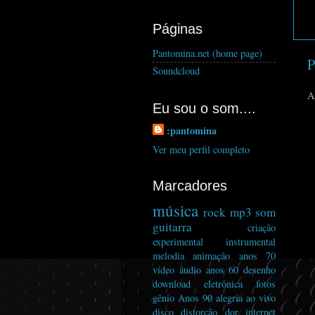
Páginas
Pantomina.net (home page)
P
Soundcloud
A
Eu sou o som....
:pantomina
Ver meu perfil completo
Marcadores
música
rock
mp3
som
guitarra
criação
experimental
instrumental
melodia
animação
anos 70
vídeo
áudio
anos 60
desenho
download
eletrônica
fotos
gênio
Anos 90
alegria
ao vivo
disco
distorcão
dor
internet