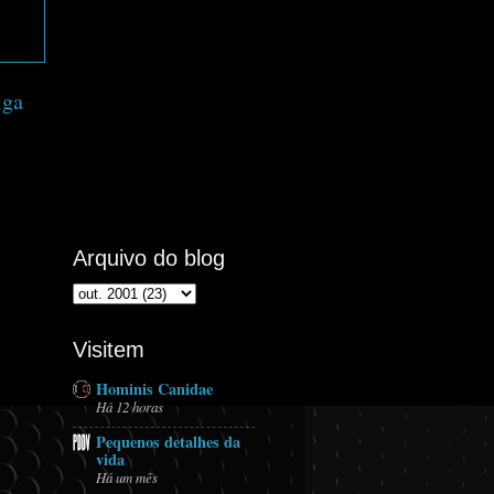
iga
Arquivo do blog
Visitem
Hominis Canidae
Há 12 horas
Pequenos detalhes da
vida
Há um mês