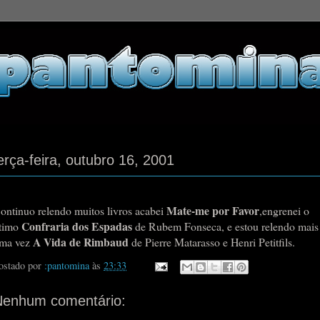
erça-feira, outubro 16, 2001
Mate-me por Favor
ontinuo relendo muitos livros acabei
,engrenei o
Confraria dos Espadas
timo
de Rubem Fonseca, e estou relendo mais
A Vida de Rimbaud
ma vez
de Pierre Matarasso e Henri Petitfils.
ostado por
:pantomina
às
23:33
Nenhum comentário: